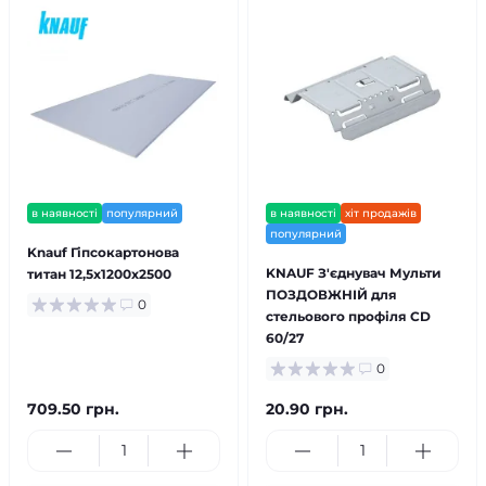
в наявності
популярний
в наявності
хіт продажів
популярний
Knauf Гіпсокартонова
KNAUF З'єднувач Мульти
титан 12,5х1200х2500
ПОЗДОВЖНІЙ для
0
стельового профіля CD
60/27
0
709.50 грн.
20.90 грн.