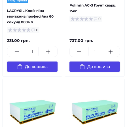
популярний
Polimin AC-3 Грунт кварц
LACRYSIL Клей-піна
15кг
монтажна професійна 60
0
секунд 800мл
0
231.00 грн.
737.00 грн.
До кошика
До кошика