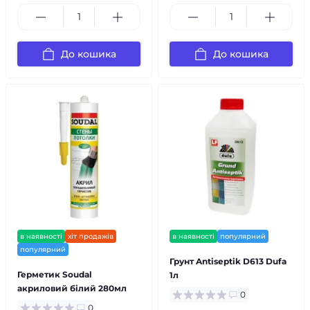
До кошика
До кошика
в наявності
хіт продажів
в наявності
популярний
популярний
Грунт Antiseptik D613 Dufa
Герметик Soudal
1л
акриловий білий 280мл
0
0