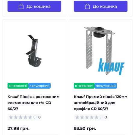
До кошика
До кошика
в наявності
популярний
в наявності
популярний
Knauf Підвіс з розтискним
Knauf Прямий підвіс 120мм
елементом для г/к CD
антивібраційний для
60/27
профіля CD 60/27
0
0
27.98 грн.
93.50 грн.