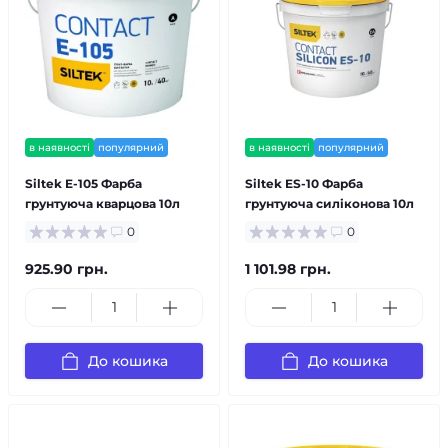
в наявності
популярний
в наявності
популярний
Siltek E-105 Фарба
Siltek ES-10 Фарба
грунтуюча кварцова 10л
грунтуюча силіконова 10л
0
0
925.90 грн.
1 101.98 грн.
До кошика
До кошика