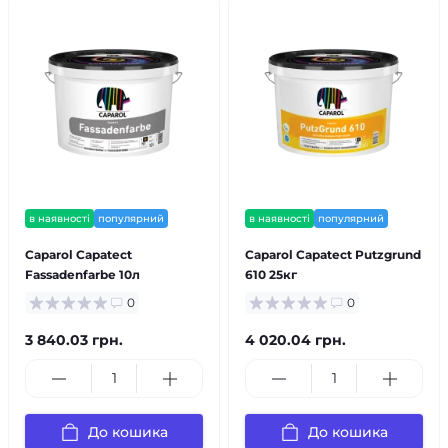
в наявності
популярний
в наявності
популярний
Caparol Capatect
Caparol Capatect Putzgrund
Fassadenfarbe 10л
610 25кг
0
0
3 840.03 грн.
4 020.04 грн.
До кошика
До кошика