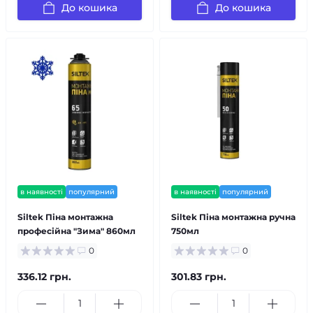
До кошика
До кошика
в наявності
популярний
в наявності
популярний
Siltek Піна монтажна
Siltek Піна монтажна ручна
професійна "Зима" 860мл
750мл
0
0
336.12 грн.
301.83 грн.