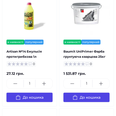
в наявності
популярний
в наявності
популярний
Artisan №14 Емульсія
Baumit UniPrimer Фарба
протигрибкова 1л
грунтуюча кварцова 25кг
0
0
27.12 грн.
1 531.87 грн.
До кошика
До кошика