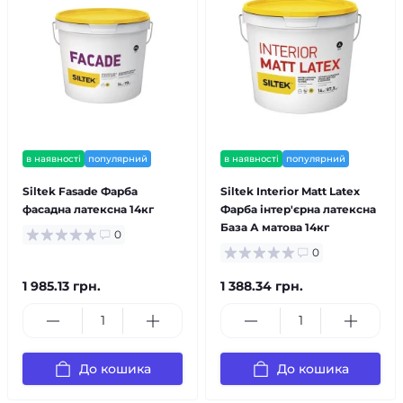
в наявності
популярний
в наявності
популярний
Siltek Fasade Фарба
Siltek Interior Matt Latex
фасадна латексна 14кг
Фарба інтер'єрна латексна
База А матова 14кг
0
0
1 985.13 грн.
1 388.34 грн.
До кошика
До кошика