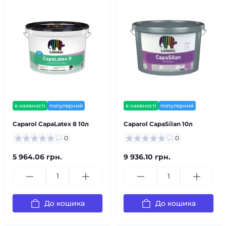
в наявності
популярний
в наявності
популярний
Caparol CapaLatex 8 10л
Caparol CapaSilan 10л
0
0
5 964.06 грн.
9 936.10 грн.
До кошика
До кошика