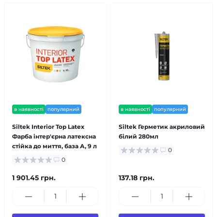
в наявності
популярний
в наявності
популярний
Siltek Interior Top Latex
Siltek Герметик акриловий
Фарба інтер'єрна латексна
білий 280мл
стійка до миття, база А, 9 л
0
0
1 901.45 грн.
137.18 грн.