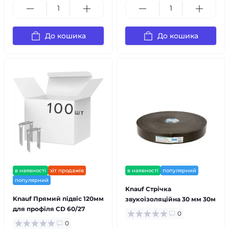
До кошика
До кошика
в наявності
хіт продажів
в наявності
популярний
популярний
Knauf Стрічка
Knauf Прямий підвіс 120мм
звукоізоляційна 30 мм 30м
для профіля CD 60/27
0
0