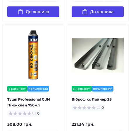
До кошика
До кошика
в наявності
популярний
в наявності
популярний
Tytan Professional GUN
Віброфікс Лайнер 28
Піно-клей 750мл
0
0
308.00 грн.
221.34 грн.