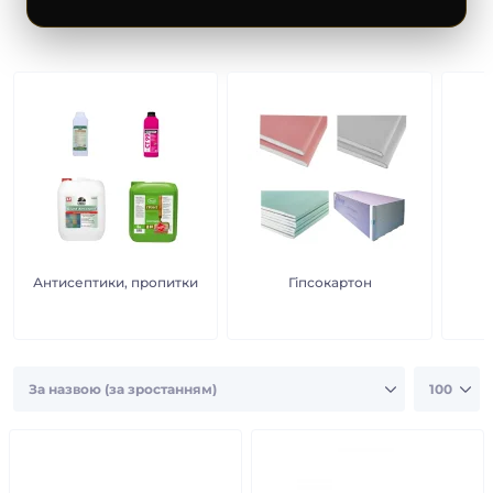
Ім’я
Телефон
Email
Антисептики, пропитки
Гіпсокартон
Коментар
Виберіть метод доставки
Самовивіз (м.Київ)
Доставка