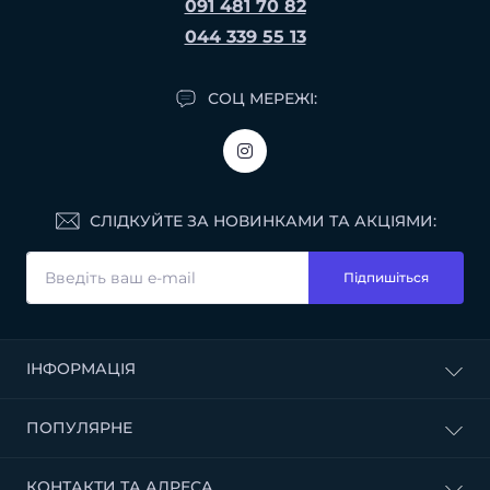
091 481 70 82
044 339 55 13
СОЦ МЕРЕЖІ:
СЛІДКУЙТЕ ЗА НОВИНКАМИ ТА АКЦІЯМИ:
Підпишіться
ІНФОРМАЦІЯ
Доставка і оплата
ПОПУЛЯРНЕ
Договір публічної оферти
Політика конфіденційності
БУДІВЕЛЬНІ СУМІШІ
КОНТАКТИ ТА АДРЕСА