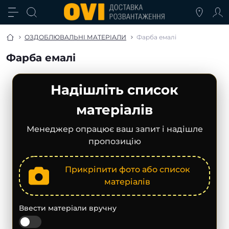
ОЗДОБЛЮВАЛЬНІ МАТЕРІАЛИ
Фарба емалі
Фарба емалі
Надішліть список
матеріалів
Менеджер опрацює ваш запит і надішле
пропозицію
Прикріпити фото або список
матеріалів
Ввести матеріали вручну