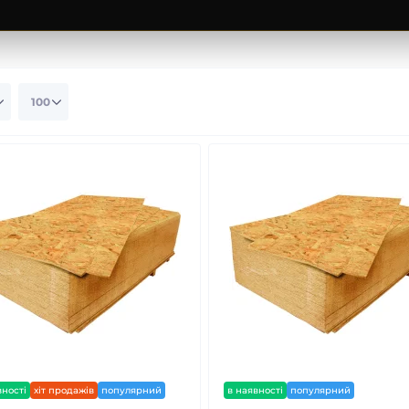
вності
хіт продажів
популярний
в наявності
популярний