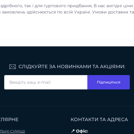
дрібного, так і для гуртового придбання, В нас вигідні ціни
а замовлень здійснюється по всій Україні. Умови доставки 
СЛІДКУЙТЕ ЗА НОВИНКАМИ ТА АКЦІЯМИ:
Підпишіться
УЛЯРНЕ
КОНТАКТИ ТА АДРЕСА
📍 Офіс:
ЛЬНІ СУМІШІ