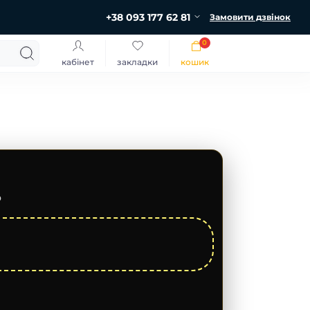
+38 093 177 62 81
Замовити дзвінок
0
кабінет
закладки
кошик
ю