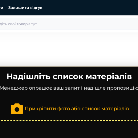
ти
Залишити відгук
Надішліть список матеріалів
Менеджер опрацює ваш запит і надішле пропозиці
Прикріпити фото або список матеріалів