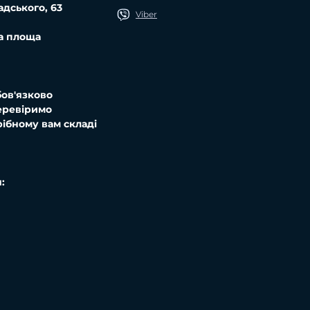
адського, 63
Viber
ка площа
бов'язково
еревіримо
ібному вам складі
: