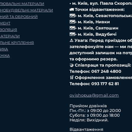
• м. Київ, вул. Павла Скороп
ЛЮВАЛЬНІ МАТЕРІАЛИ
🚛 Точки відвантаження:
ЬНОБУДІВЕЛЬНІ МАТЕРІАЛИ
🗺️• м. Київ, Севастопольсь
НИЙ ТА ОБРОБНИЙ
🗺️• м. Київ, Нивки
УМЕНТ
🗺️• м. Київ, Святошин
ІЗОЛЯЦІЯ
🗺️• м. Київ, Видубичі
АТЕРІАЛИ
⚠️ Увага: Перед приїздом о
ЕЛЬНЕ КРІПЛЕННЯ
зателефонуйте нам — ми п
РИКА
доступний залишок на потр
ХНІКА
та оформимо резерв.
🤝 Співпраця та пропозиції:
Телефон: 067 248 4800
🛒 Оформлення замовлення
Телефон: 093 177 62 81
ovishopua@gmail.com
Прийом дзвінків
Пн.-Пт.: з 09:00 до 20:00
Субота: з 09:00 до 18:00
Неділя: Вихідний.
Відвантаження