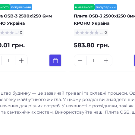
вності
популярний
в наявності
популярний
а OSB-3 2500x1250 6мм
Плита OSB-3 2500x1250 8м
НО Україна
КРОНО Україна
0
0
.01 грн.
583.80 грн.
тво будинку — це зазвичай тривалі та складні процеси. Одн
безпеку майбутнього житла. У цьому розділі ви знайдете ш
начених для різних потреб. У наявності є розхідники, такі я
 та сантехнічних систем. Використовуйте наші Плита OSB, 