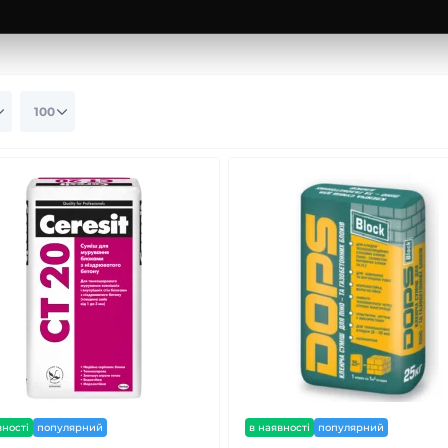
вності
популярний
в наявності
популярний