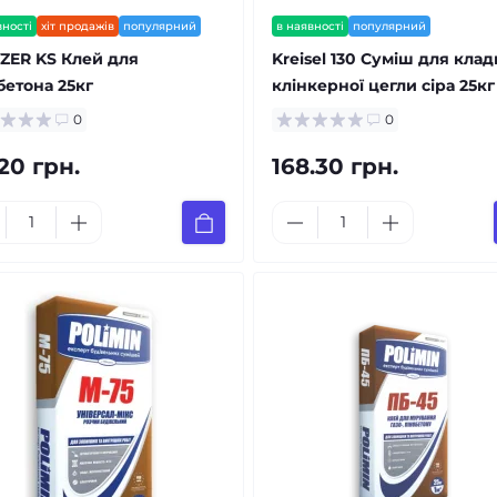
вності
хіт продажів
популярний
в наявності
популярний
ZER KS Клей для
Kreisel 130 Суміш для кла
бетона 25кг
клінкерної цегли сіра 25кг
0
0
.20 грн.
168.30 грн.