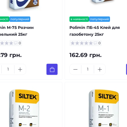
вності
популярний
в наявності
популярний
min М-75 Розчин
Polimin ПБ-45 Клей для
вельний 25кг
газобетону 25кг
0
0
.79 грн.
162.69 грн.