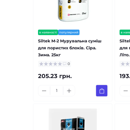
в наявності
популярний
в ная
Siltek M-2 Мурувальна суміш
Silt
для пористих блоків. Сіра.
для 
Зима. 25кг
Літо.
0
205.23 грн.
193