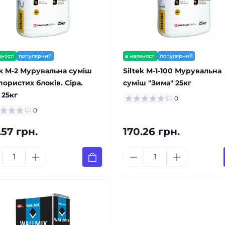
вності
популярний
в наявності
популярний
ek M-2 Мурувальна суміш
Siltek М-1-100 Мурувальна
пористих блоків. Сіра.
суміш "Зима" 25кг
 25кг
0
0
.57 грн.
170.26 грн.