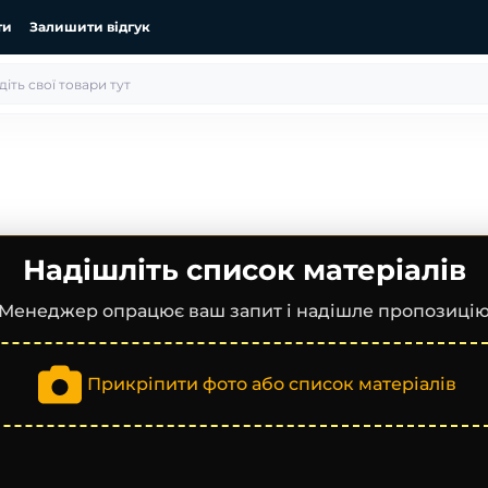
ти
Залишити відгук
Надішліть список матеріалів
Менеджер опрацює ваш запит і надішле пропозиці
Прикріпити фото або список матеріалів