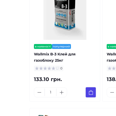
в наявності
популярний
в ная
Wallmix B-3 Клей для
Wall
газоблоку 25кг
газо
0
133.10 грн.
138