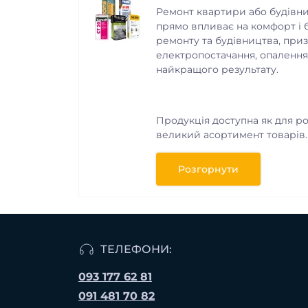
Ремонт квартири або будівниц
прямо впливає на комфорт і 
ремонту та будівництва, приз
електропостачання, опалення
найкращого результату.
Продукція доступна як для роз
великий асортимент товарів.
кожним клієнтом індивідуаль
Розгорнути
ТЕЛЕФОНИ:
093 177 62 81
091 481 70 82