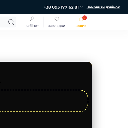
+38 093 177 62 81
Замовити дзвінок
0
кабінет
закладки
кошик
ю