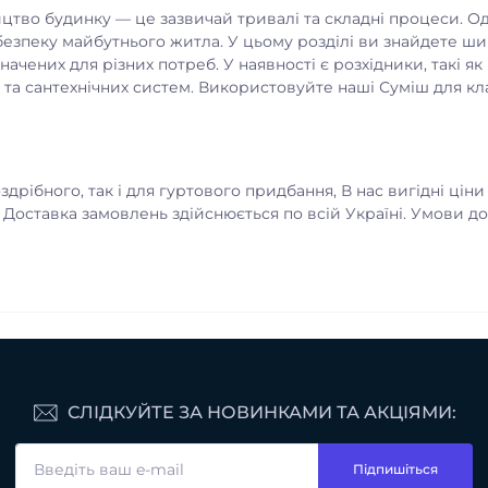
тво будинку — це зазвичай тривалі та складні процеси. Одн
безпеку майбутнього житла. У цьому розділі ви знайдете ш
начених для різних потреб. У наявності є розхідники, такі я
 та сантехнічних систем. Використовуйте наші Суміш для кл
дрібного, так і для гуртового придбання, В нас вигідні ціни н
 Доставка замовлень здійснюється по всій Україні. Умови д
но.
СЛІДКУЙТЕ ЗА НОВИНКАМИ ТА АКЦІЯМИ:
Підпишіться