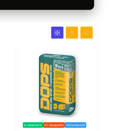
в наявності
хіт продажів
популярний