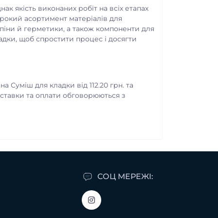
ак якість виконаних робіт на всіх етапах
ирокий асортимент матеріалів для
к піни й герметики, а також компоненти для
адки, щоб спростити процес і досягти
а Суміш для кладки від 112.20 грн. та
оставки та оплати обговорюються з
СОЦ МЕРЕЖІ: