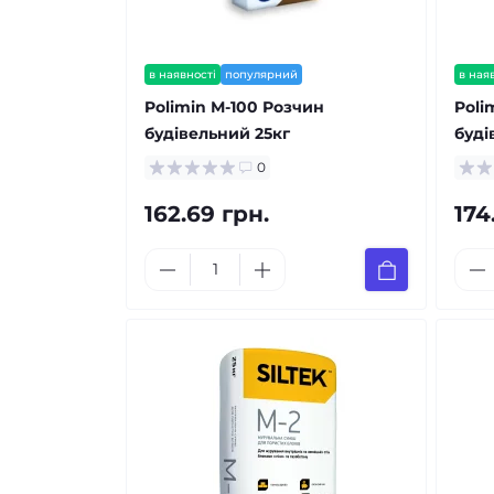
в наявності
популярний
в ная
Polimin М-100 Розчин
Poli
будівельний 25кг
буді
0
162.69 грн.
174