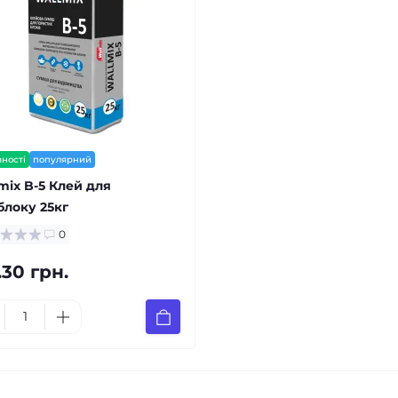
вності
популярний
mix B-5 Клей для
блоку 25кг
0
.30 грн.