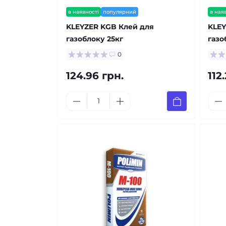
в наявності
популярний
в ная
KLEYZER KGB Клей для
KLEY
газоблоку 25кг
газо
0
124.96 грн.
112