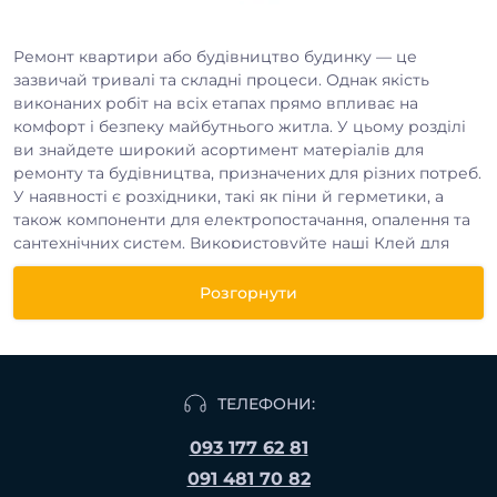
Ремонт квартири або будівництво будинку — це
зазвичай тривалі та складні процеси. Однак якість
виконаних робіт на всіх етапах прямо впливає на
комфорт і безпеку майбутнього житла. У цьому розділі
ви знайдете широкий асортимент матеріалів для
ремонту та будівництва, призначених для різних потреб.
У наявності є розхідники, такі як піни й герметики, а
також компоненти для електропостачання, опалення та
сантехнічних систем. Використовуйте наші Клей для
скловолокна, щоб спростити процес і досягти
найкращого результату.
Розгорнути
Продукція доступна як для роздрібного, так і для
гуртового придбання, В нас вигідні ціни на Клей для
ТЕЛЕФОНИ:
скловолокна від 440.00 грн. та великий асортимент
товарів. Доставка замовлень здійснюється по всій
093 177 62 81
Україні. Умови доставки та оплати обговорюються з
091 481 70 82
кожним клієнтом індивідуально.