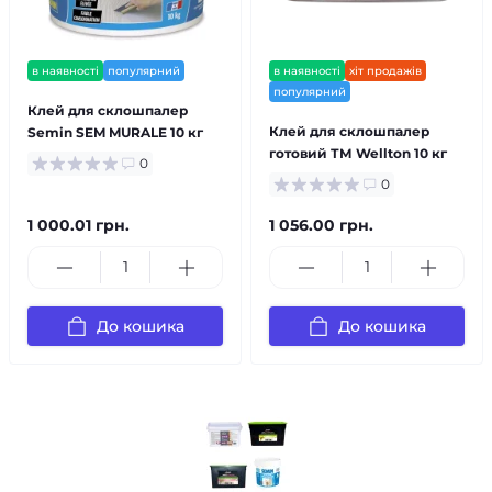
в наявності
популярний
в наявності
хіт продажів
популярний
Клей для склошпалер
Клей для склошпалер
Semin SEM MURALE 10 кг
готовий ТМ Wellton 10 кг
0
0
1 000.01 грн.
1 056.00 грн.
До кошика
До кошика