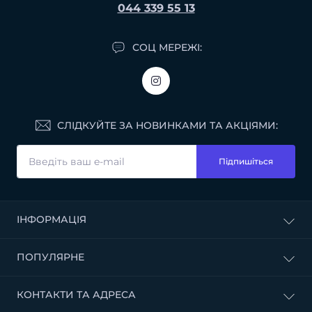
044 339 55 13
СОЦ МЕРЕЖІ:
СЛІДКУЙТЕ ЗА НОВИНКАМИ ТА АКЦІЯМИ:
Підпишіться
ІНФОРМАЦІЯ
Доставка і оплата
ПОПУЛЯРНЕ
Договір публічної оферти
Політика конфіденційності
БУДІВЕЛЬНІ СУМІШІ
КОНТАКТИ ТА АДРЕСА
Умови використання сайту
ОЗДОБЛЮВАЛЬНІ МАТЕРІАЛИ