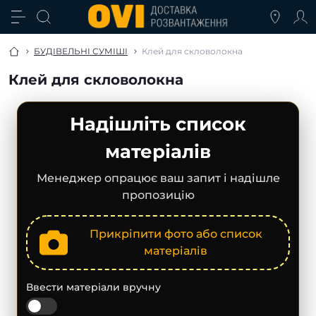
БУДІВЕЛЬНІ СУМІШІ
Клей для скловолокна
Клей для скловолокна
Надішліть список
матеріалів
Менеджер опрацює ваш запит і надішле
пропозицію
Прикріпити фото або список
матеріалів
Ввести матеріали вручну