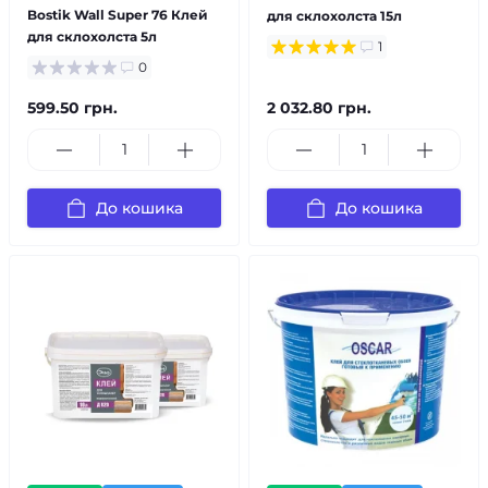
Bostik Wall Super 76 Клей
для склохолста 15л
для склохолста 5л
1
0
599.50 грн.
2 032.80 грн.
До кошика
До кошика