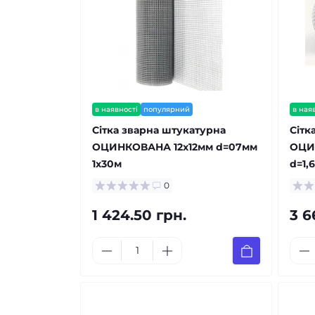
в наявності
популярний
в ная
Сітка зварна штукатурна
Сітк
ОЦИНКОВАНА 12x12мм d=07мм
ОЦИ
1x30м
d=1,
0
1 424.50 грн.
3 6