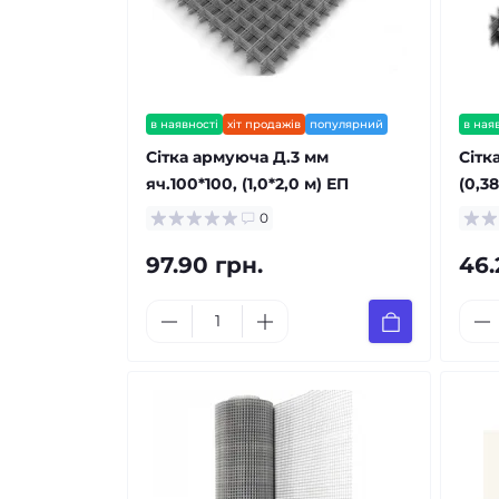
в наявності
хіт продажів
популярний
в ная
Сітка армуюча Д.3 мм
Сітк
яч.100*100, (1,0*2,0 м) ЕП
(0,38
0
97.90 грн.
46.