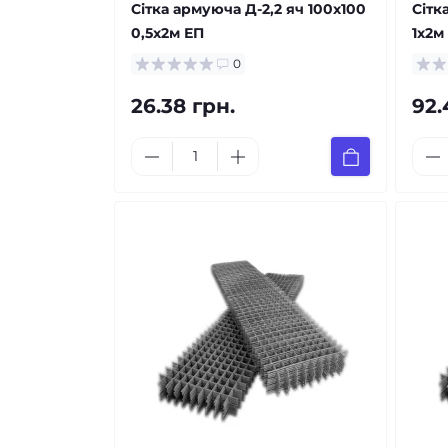
Сітка армуюча Д-2,2 яч 100х100
Сітк
0,5x2м ЕП
1х2м
0
26.38 грн.
92.