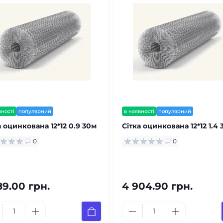
вності
популярний
в наявності
популярний
а оцинкована 12*12 0.9 30м
Сітка оцинкована 12*12 1.4
0
0
89.00 грн.
4 904.90 грн.