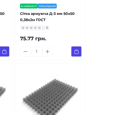
в наявності
популярний
x50
Сітка армуюча Д-3 мм 50x50
0,38x2м ГОСТ
0
75.77 грн.