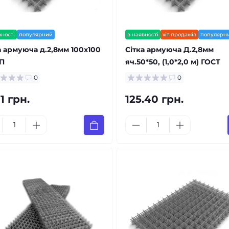
вності
популярний
в наявності
хіт продажів
популярн
а армуюча д.2,8мм 100х100
Сітка армуюча Д.2,8мм
ЕП
яч.50*50, (1,0*2,0 м) ГОСТ
0
0
11 грн.
125.40 грн.