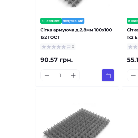
в наявності
популярний
в ная
Сітка армуюча д.2,8мм 100х100
Сітк
1х2 ГОСТ
1х2 
0
90.57 грн.
55.