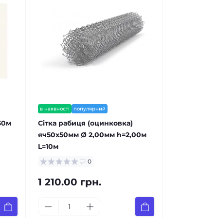
в наявності
популярний
 30м
Сітка рабиця (оцинковка)
яч50х50мм Ø 2,00мм h=2,00м
L=10м
0
1 210.00 грн.