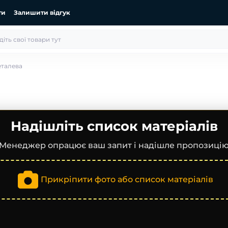
ти
Залишити відгук
еталева
Надішліть список матеріалів
Менеджер опрацює ваш запит і надішле пропозиці
Прикріпити фото або список матеріалів