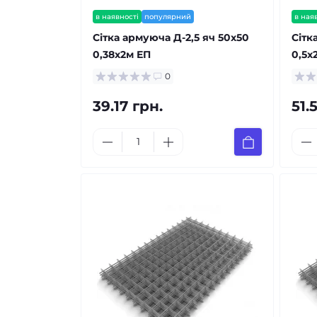
в наявності
популярний
в ная
Сітка армуюча Д-2,5 яч 50x50
Сітк
0,38x2м ЕП
0,5x
0
39.17 грн.
51.