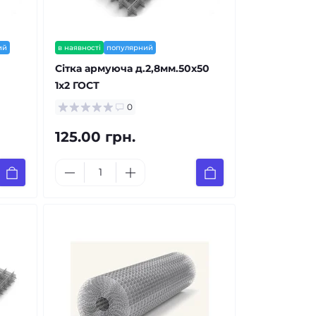
ий
в наявності
популярний
Сітка армуюча д.2,8мм.50х50
1х2 ГОСТ
0
125.00 грн.