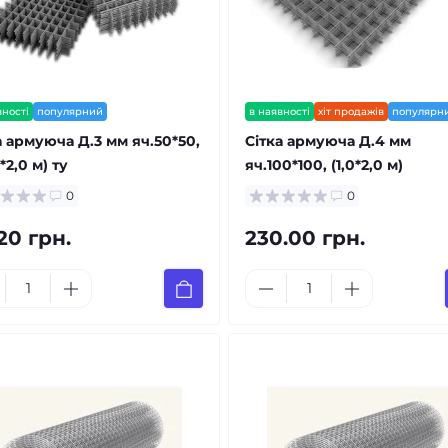
вності
популярний
в наявності
хіт продажів
популярн
а армуюча Д.3 мм яч.50*50,
Сітка армуюча Д.4 мм
*2,0 м) ту
яч.100*100, (1,0*2,0 м)
0
0
20 грн.
230.00 грн.