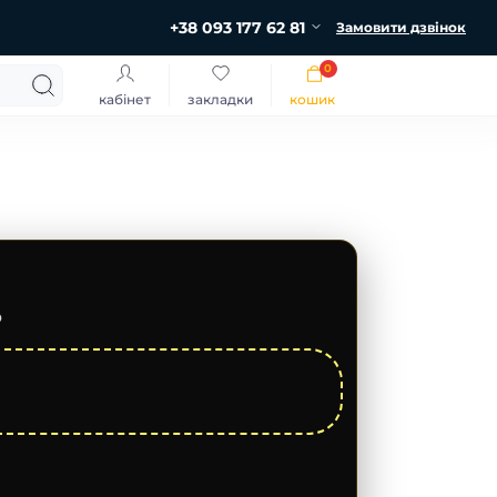
+38 093 177 62 81
Замовити дзвінок
0
кабінет
закладки
кошик
ю