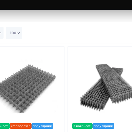
вності
хіт продажів
популярний
в наявності
популярний