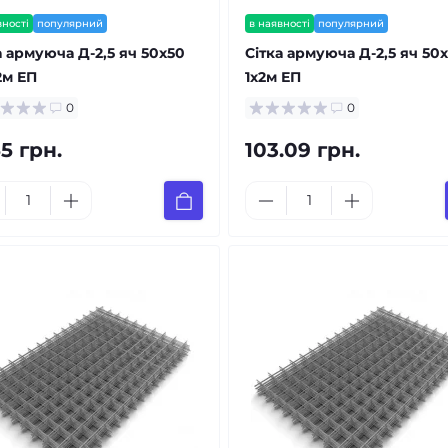
вності
популярний
в наявності
популярний
а армуюча Д-2,5 яч 50x50
Сітка армуюча Д-2,5 яч 50
2м ЕП
1x2м ЕП
0
0
55 грн.
103.09 грн.