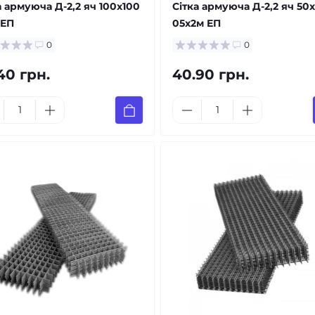
а армуюча Д-2,2 яч 100х100
Сітка армуюча Д-2,2 яч 50
 ЕП
05x2м ЕП
0
0
40 грн.
40.90 грн.