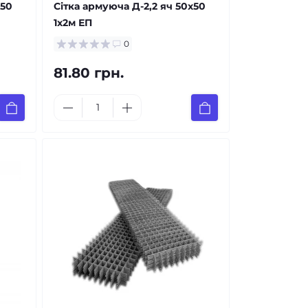
х50
Сітка армуюча Д-2,2 яч 50х50
1х2м ЕП
0
81.80 грн.