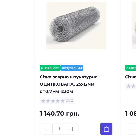
в наявності
популярний
в ная
Сітка зварна штукатурна
Сітк
ОЦИНКОВАНА. 25х12мм
d=0,7мм 1х30м
0
1 140.70 грн.
1 0