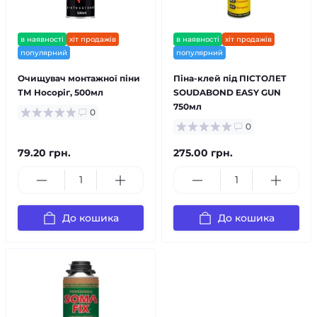
в наявності
хіт продажів
в наявності
хіт продажів
популярний
популярний
Очищувач монтажної піни
Піна-клей під ПІСТОЛЕТ
ТМ Носоріг, 500мл
SOUDABOND EASY GUN
750мл
0
0
79.20 грн.
275.00 грн.
До кошика
До кошика