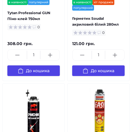
в наявності
популярний
в наявності
хіт продажів
популярний
Tytan Professional GUN
Герметик Soudal
Піно-клей 750мл
акриловий білий 280мл
0
0
308.00 грн.
121.00 грн.
До кошика
До кошика