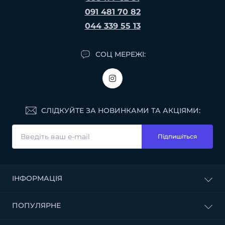
Україні. Умови доставки та оплати обговорюються з
091 481 70 82
кожним клієнтом індивідуально.
044 339 55 13
СОЦ МЕРЕЖІ:
СЛІДКУЙТЕ ЗА НОВИНКАМИ ТА АКЦІЯМИ:
Підпишіться
ІНФОРМАЦІЯ
Доставка і оплата
ПОПУЛЯРНЕ
Договір публічної оферти
Політика конфіденційності