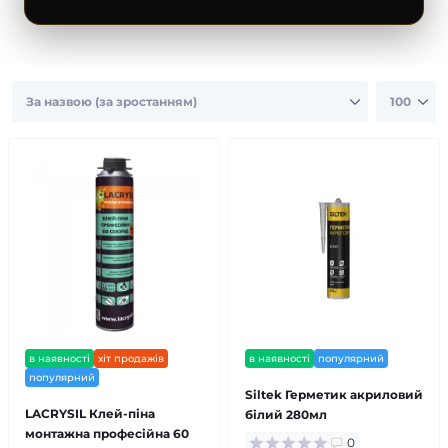
Ім’я
Телефон
Email
Коментар
в наявності
хіт продажів
в наявності
популярний
популярний
Виберіть метод доставки
Siltek Герметик акриловий
LACRYSIL Клей-піна
білий 280мл
Самовивіз (м.Київ)
Доставка
монтажна професійна 60
0