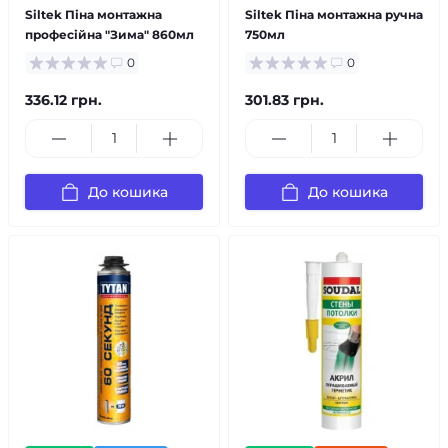
Siltek Піна монтажна
Siltek Піна монтажна ручна
професійна "Зима" 860мл
750мл
0
0
336.12 грн.
301.83 грн.
До кошика
До кошика