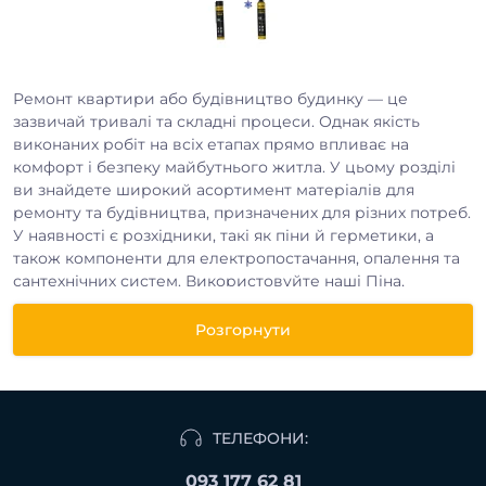
Ремонт квартири або будівництво будинку — це
зазвичай тривалі та складні процеси. Однак якість
виконаних робіт на всіх етапах прямо впливає на
комфорт і безпеку майбутнього житла. У цьому розділі
ви знайдете широкий асортимент матеріалів для
ремонту та будівництва, призначених для різних потреб.
У наявності є розхідники, такі як піни й герметики, а
також компоненти для електропостачання, опалення та
сантехнічних систем. Використовуйте наші Піна,
герметики, хімія, щоб спростити процес і досягти
найкращого результату.
Розгорнути
Продукція доступна як для роздрібного, так і для
гуртового придбання, В нас вигідні ціни на Піна,
ТЕЛЕФОНИ:
герметики, хімія від 79.20 грн. та великий асортимент
товарів. Доставка замовлень здійснюється по всій
093 177 62 81