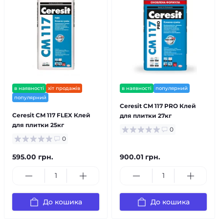
в наявності
хіт продажів
в наявності
популярний
популярний
Ceresit CM 117 PRO Клей
Ceresit CM 117 FLEX Клей
для плитки 27кг
для плитки 25кг
0
0
595.00 грн.
900.01 грн.
До кошика
До кошика