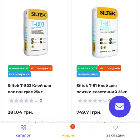
в наявності
хіт продажів
в наявності
хіт продажів
популярний
популярний
Siltek T-803 Клей для
Siltek T-81 Клей для
плитки грес 25кг
плитки еластичний 25кг
0
0
281.04 грн.
749.71 грн.
0
каталог
кошик
закладки