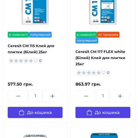
в наявності
популярний
в наявності
хіт продажів
популярний
Ceresit CM 115 Клей для
Ceresit CM 117 FLEX white
плитки (білий) 25кг
(Білий) Клей для плитки
0
25кг
0
577.50 грн.
863.97 грн.
До кошика
До кошика