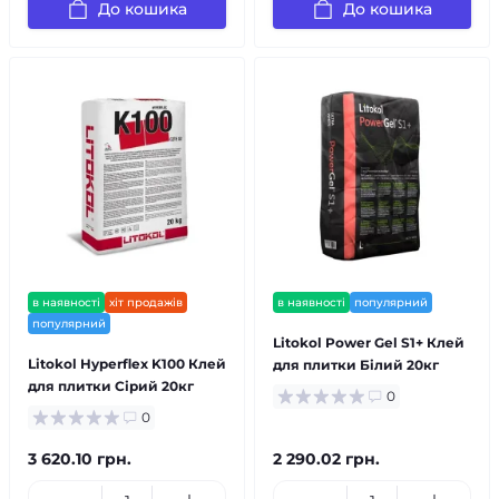
До кошика
До кошика
в наявності
хіт продажів
в наявності
популярний
популярний
Litokol Power Gel S1+ Клей
Litokol Hyperflex K100 Клей
для плитки Білий 20кг
для плитки Сірий 20кг
0
0
3 620.10 грн.
2 290.02 грн.