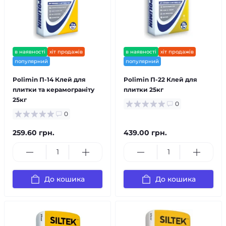
в наявності
хіт продажів
в наявності
хіт продажів
популярний
популярний
Polimin П-14 Клей для
Polimin П-22 Клей для
плитки та керамограніту
плитки 25кг
25кг
0
0
259.60 грн.
439.00 грн.
До кошика
До кошика