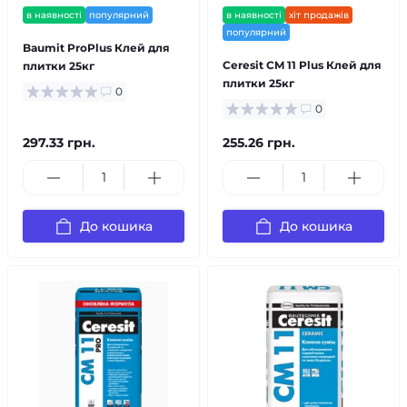
в наявності
популярний
в наявності
хіт продажів
популярний
Baumit ProPlus Клей для
Ceresit CM 11 Plus Клей для
плитки 25кг
плитки 25кг
0
0
297.33 грн.
255.26 грн.
До кошика
До кошика