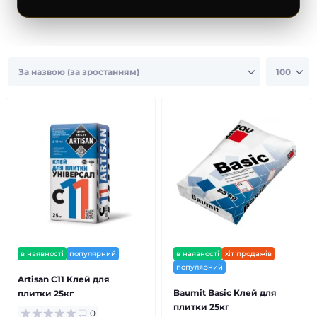
Ім’я
Телефон
Email
Коментар
в наявності
популярний
в наявності
хіт продажів
популярний
Виберіть метод доставки
Artisan С11 Клей для
Baumit Basic Клей для
плитки 25кг
Самовивіз (м.Київ)
Доставка
плитки 25кг
0