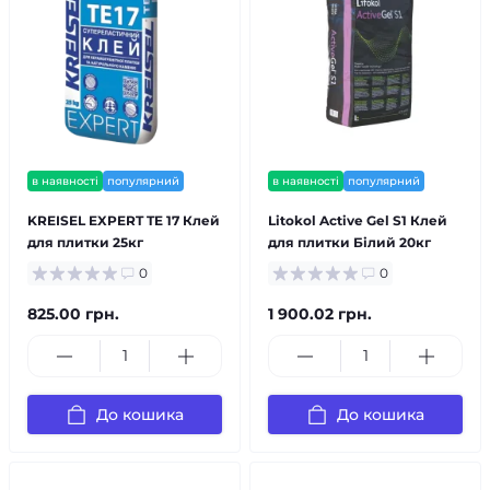
в наявності
популярний
в наявності
популярний
KREISEL EXPERT TE 17 Клей
Litokol Active Gel S1 Клей
для плитки 25кг
для плитки Білий 20кг
0
0
825.00 грн.
1 900.02 грн.
До кошика
До кошика